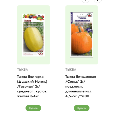
ТЫКВА
ТЫКВА
Тыква Болгарка
Тыква Витаминная
(Дамский Ноготь)
/Сотка/ 2г/
/Гавриш/ 2г/
позднесп.
С
среднесп. кустов.
длинноплетист.
желтая 3-4кг
4,5-7кг /*600
Купить
Купить