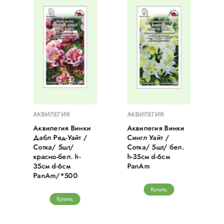
АКВИЛЕГИЯ
АКВИЛЕГИЯ
Аквилегия Винки
Аквилегия Винки
Дабл Ред-Уайт /
Сингл Уайт /
Сотка/ 5шт/
Сотка/ 5шт/ бел.
красно-бел. h-
h-35см d-6см
35см d-6см
PanAm
PanAm/*500
Купить
Купить