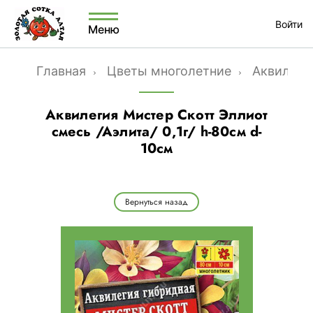
Войти
Меню
Главная
Цветы многолетние
Аквилеги
Аквилегия Мистер Скотт Эллиот
смесь /Аэлита/ 0,1г/ h-80см d-
10см
Вернуться назад