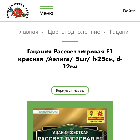
Войти
Меню
Главная
Цветы однолетние
Гацания
Гацания Рассвет тигровая F1
красная /Аэлита/ 5шт/ h-25cм, d-
12см
Вернуться назад