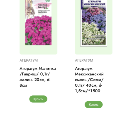
АГЕРАТУМ
АГЕРАТУМ
Агератум Малинка
Агератум
/Гавриш/ 0,1г/
Мексиканский
малин. 20см, d-
смесь /Сотка/
8см
0,1г/ 40см, d-
1,5см/*1500
Купить
Купить