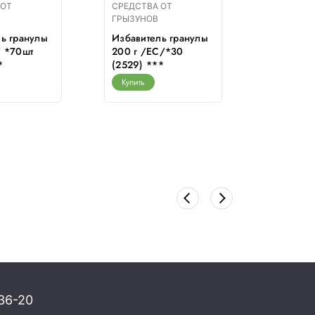
 ОТ
СРЕДСТВА ОТ
СРЕДСТВ
ГРЫЗУНОВ
ГРЫЗУНО
ь гранулы
Избавитель гранулы
Зоокума
/ *70шт
200 г /ЕС/*30
гранулы 
*
(2529) ***
Летто/ *
22581
Купить
Купить
36-20