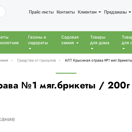
Прайс-листы
Контакты
Клиентам
Предзаказы
веты
Газоны и
Садовая
Товары
Това
нолетние
сидераты
химия
для дома
для 
имия
Средства от грызунов
АЛТ Крысиная отрава №1 мяг.брикеты 
ава №1 мяг.брикеты / 200
сание