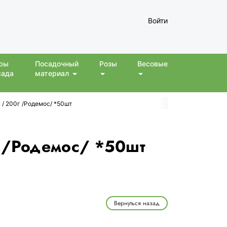
Войти
ры
Посадочный
Розы
Весовые
сада
материал
/ 200г /Родемос/ *50шт
г /Родемос/ *50шт
Вернуться назад