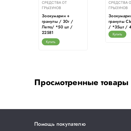
Т
СРЕДСТВА ОТ
СРЕДСТВА 
ГРЫЗУНОВ
ГРЫЗУНОВ
гранулы
Зоокумарин +
Зоокумари
*30
гранулы / 30г /
гранулы С
Летто/ *50 шт /
/ *35шт / 
22581
Купить
Купить
Просмотренные товары
Помощь покупателю