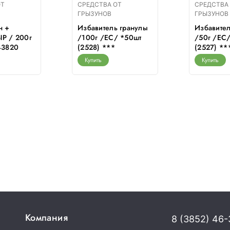
ОТ
СРЕДСТВА ОТ
СРЕДСТВА
ГРЫЗУНОВ
ГРЫЗУНОВ
н +
Избавитель гранулы
Избавител
ЫР / 200г
/100г /ЕС/ *50шт
/50г /ЕС
43820
(2528) ***
(2527) **
Купить
Купить
Компания
8 (3852) 46-