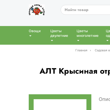
Овощи
Цветы
Цветы
Ц
двулетние
многолетние
од
Главная
Садовая х
АЛТ Крысиная отр
Опи