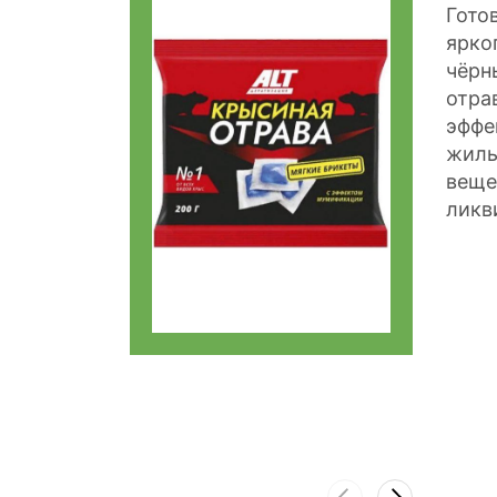
Гото
ярко
чёрн
отра
эффе
жилы
веще
ликв