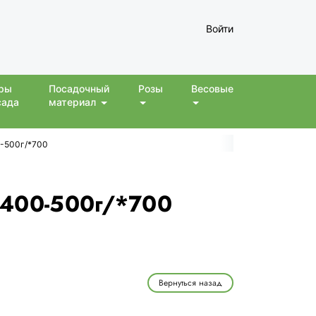
Войти
ры
Посадочный
Розы
Весовые
сада
материал
0-500г/*700
. 400-500г/*700
Вернуться назад