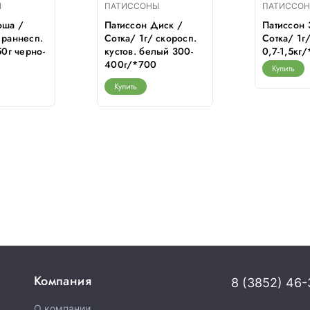
Ы
ПАТИССОНЫ
ПАТИССО
оша /
Патиссон Диск /
Патиссон 
 раннесп.
Сотка/ 1г/ скоросп.
Сотка/ 1г
50г черно-
кустов. белый 300-
0,7-1,5кг
400г/*700
Купить
Купить
Компания
8 (3852) 46-
О компании