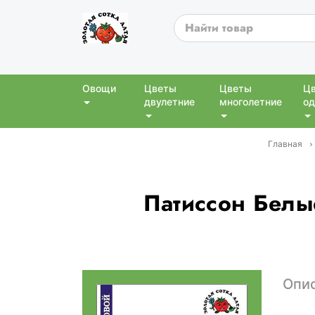
Овощи
Цветы
Цветы
Ц
двулетние
многолетние
од
Главная
Патиссон Белые
Опи