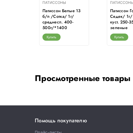
ПАТИССОНЫ
ПАТИССОН
нтик б/п
Патиссон Белые 13
Патиссон Г
 раннесп.
б/п /Сотка/ 1г/
Седек/ 1г/
960
среднесп. 400-
куст. 250-3
500г/*1400
зеленые
Купить
Купить
Просмотренные товары
Помощь покупателю
Прайс-листы