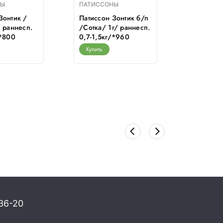
НЫ
ПАТИССОНЫ
ПАТИСС
Зонтик /
Патиссон Зонтик б/п
Патиссон
/ раннесп.
/Сотка/ 1г/ раннесп.
б/п /Сот
/*800
0,7-1,5кг/*960
среднесп
500г/*1
Купить
Купить
36-20