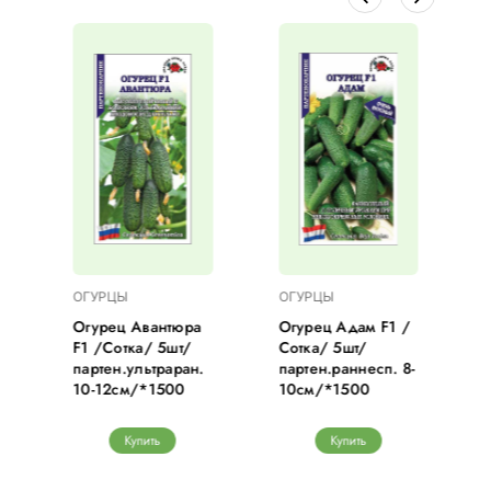
ОГУРЦЫ
ОГУРЦЫ
1
Огурец Авантюра
Огурец Адам F1 /
F1 /Сотка/ 5шт/
Сотка/ 5шт/
партен.ультраран.
партен.раннесп. 8-
10-12см/*1500
10см/*1500
Купить
Купить