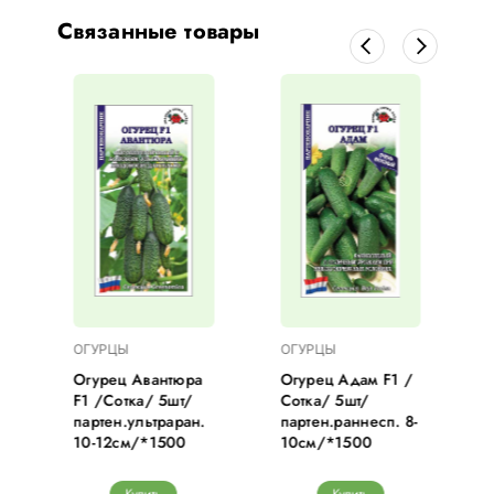
Связанные товары
ОГУРЦЫ
ОГУРЦЫ
1
Огурец Авантюра
Огурец Адам F1 /
F1 /Сотка/ 5шт/
Сотка/ 5шт/
партен.ультраран.
партен.раннесп. 8-
10-12см/*1500
10см/*1500