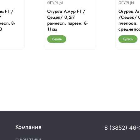
ОГУРЦЫ
ОГУРЦЫ
м F1 /
Огурец Ажур F1 /
Огурец А
/
Седек/ 0,2г/
/Седек/ 0
есп. 8-
раннесп. партен. 8-
пчелооп.
0
11см
среднепоз
Купить
Купить
Компания
8 (3852) 46-
О компании