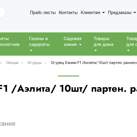
Прайс-листы
Контакты
Клиентам
Предзаказы
веты
Газоны и
Садовая
Товары
Това
нолетние
сидераты
химия
для дома
для 
Овощи
Огурцы
Огурец Ежики F1 /Аэлита/ 10шт/ партен. раннес
1 /Аэлита/ 10шт/ партен. р
сание