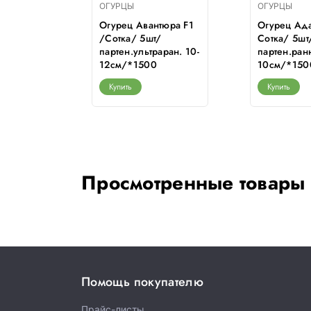
ОГУРЦЫ
ОГУРЦЫ
 1801 F1
Огурец Авантюра F1
Огурец Ада
/ партен.
/Сотка/ 5шт/
Сотка/ 5шт
jo/*1500
партен.ультраран. 10-
партен.ранн
12см/*1500
10см/*150
Купить
Купить
Просмотренные товары
Помощь покупателю
Прайс-листы