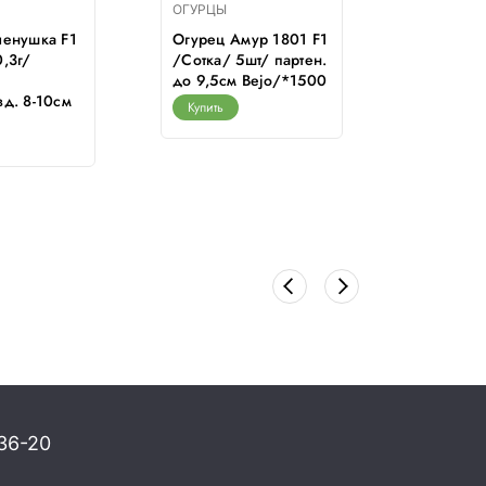
ОГУРЦЫ
ОГУРЦЫ
ленушка F1
Огурец Амур 1801 F1
Огурец А
,3г/
/Сотка/ 5шт/ партен.
/Сотка/ 
до 9,5см Bejo/*1500
партен.у
д. 8-10см
12см/*1
Купить
Купить
36-20