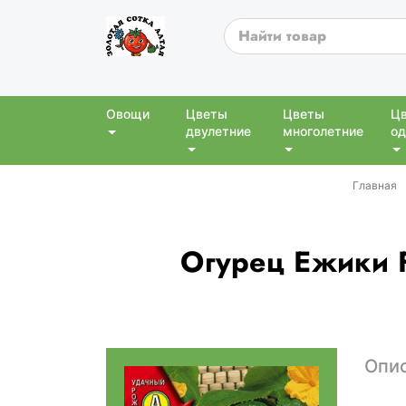
Овощи
Цветы
Цветы
Ц
двулетние
многолетние
од
Главная
Огурец Ежики F
Опи