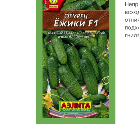
Непр
всхо
отли
подх
гнил