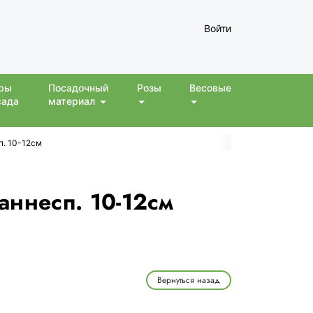
Войти
ры
Посадочный
Розы
Весовые
сада
материал
п. 10-12см
аннесп. 10-12см
Вернуться назад