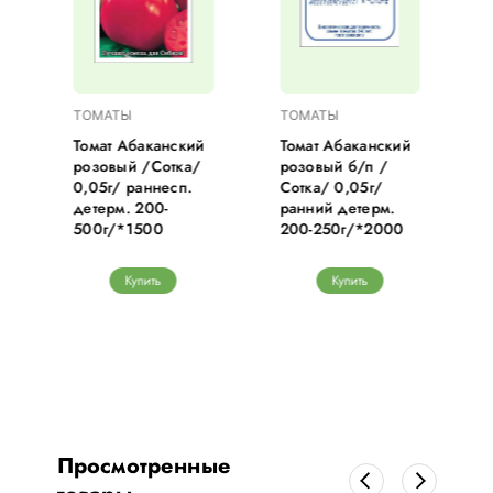
ТОМАТЫ
ТОМАТЫ
Томат Абаканский
Томат Абаканский
/
розовый /Сотка/
розовый б/п /
0,05г/ раннесп.
Сотка/ 0,05г/
.
детерм. 200-
ранний детерм.
500г/*1500
200-250г/*2000
Купить
Купить
Просмотренные