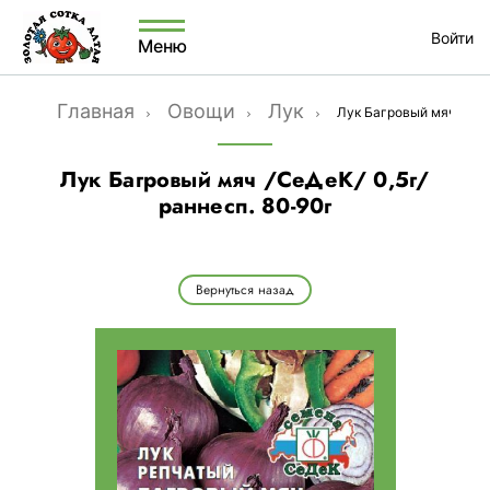
Войти
Меню
Главная
Овощи
Лук
Лук Багровый мяч /СеДе
Лук Багровый мяч /СеДеК/ 0,5г/
раннесп. 80-90г
Вернуться назад