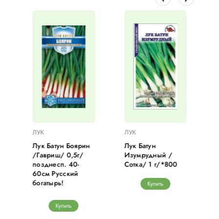
ЛУК
ЛУК
Лук Батун Боярин
Лук Батун
/Гавриш/ 0,5г/
Изумрудный /
позднесп. 40-
Сотка/ 1 г/*800
60см Русский
богатырь!
Купить
Купить