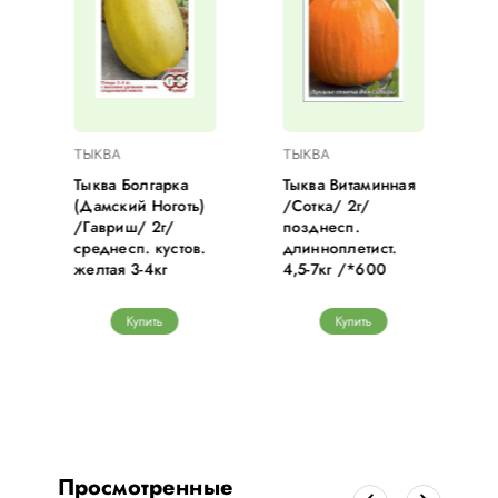
ТЫКВА
ТЫКВА
Тыква Болгарка
Тыква Витаминная
(Дамский Ноготь)
/Сотка/ 2г/
/Гавриш/ 2г/
позднесп.
С
среднесп. кустов.
длинноплетист.
желтая 3-4кг
4,5-7кг /*600
Купить
Купить
Просмотренные