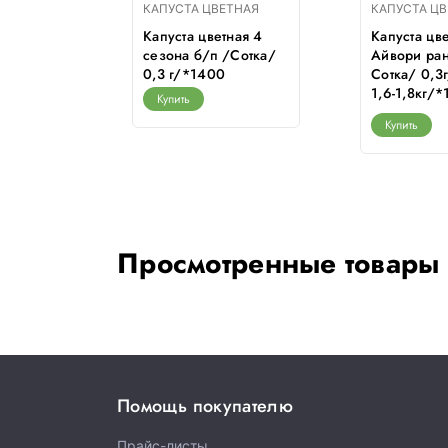
ЕТНАЯ
КАПУСТА ЦВЕТНАЯ
КАПУСТА Ц
ная
Капуста цветная 4
Капуста цв
отка/
сезона б/п /Сотка/
Айвори ран
п. 700-
0,3 г/*1400
Сотка/ 0,3г
1,6-1,8кг/
Купить
Купить
Просмотренные товары
Помощь покупателю
Прайс-листы