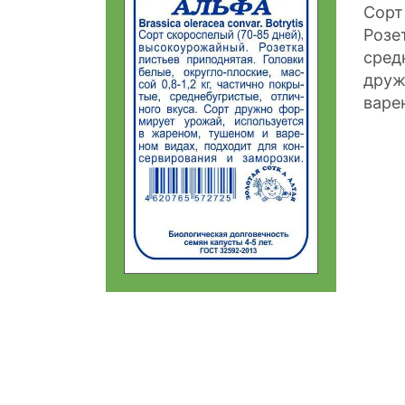
Сорт
Розе
сред
друж
варе