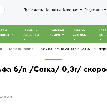
Прайс-листы
Контакты
Клиентам
Предзаказы
веты
Газоны и
Садовая
Товары
Това
нолетние
сидераты
химия
для дома
для 
и
Капуста цветная
Капуста цветная Альфа б/п /Сотка/ 0,3г/ скорос
фа б/п /Сотка/ 0,3г/ скоро
сание