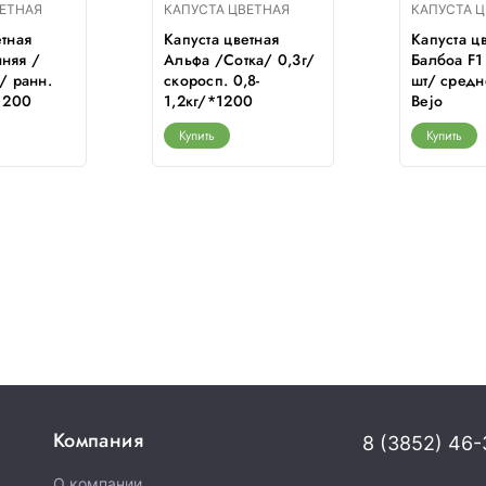
ВЕТНАЯ
КАПУСТА ЦВЕТНАЯ
КАПУСТА 
етная
Капуста цветная
Капуста ц
няя /
Альфа /Сотка/ 0,3г/
Балбоа F1
/ ранн.
скоросп. 0,8-
шт/ средн
*1200
1,2кг/*1200
Bejo
Купить
Купить
Компания
8 (3852) 46-
О компании