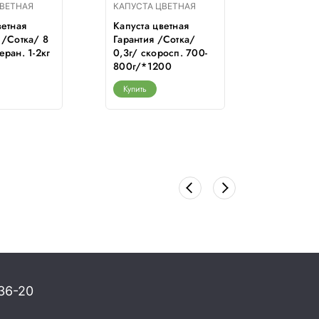
ЦВЕТНАЯ
КАПУСТА ЦВЕТНАЯ
КАПУСТА
ветная
Капуста цветная
Капуста 
 /Сотка/ 8
Гарантия /Сотка/
сезона б
еран. 1-2кг
0,3г/ скоросп. 700-
0,3 г/*1
800г/*1200
Купить
Купить
36-20