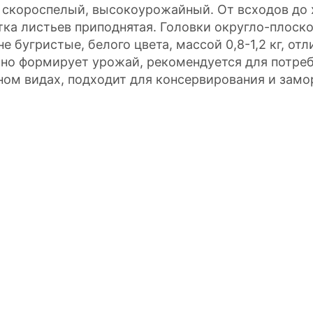
 скороспелый, высокоурожайный. От всходов до х
тка листьев приподнятая. Головки округло-плоск
не бугристые, белого цвета, массой 0,8-1,2 кг, от
но формирует урожай, рекомендуется для потреб
ном видах, подходит для консервирования и зам