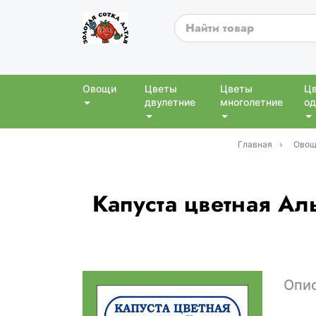
Овощи
Цветы
Цветы
Ц
двулетние
многолетние
од
Главная
Овощ
Капуста цветная Аль
Опи