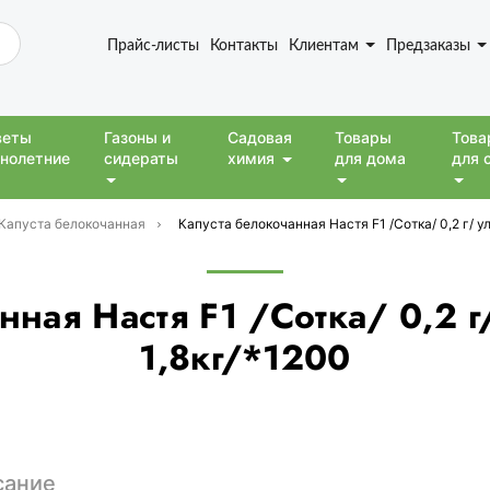
Прайс-листы
Контакты
Клиентам
Предзаказы
веты
Газоны и
Садовая
Товары
Това
нолетние
сидераты
химия
для дома
для 
Капуста белокочанная
Капуста белокочанная Настя F1 /Сотка/ 0,2 г/ ул
ная Настя F1 /Сотка/ 0,2 г
1,8кг/*1200
сание