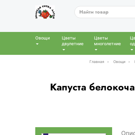
Овощи
Цветы
Цветы
Ц
двулетние
многолетние
од
Главная
Овощи
Капуста белокочан
Опи