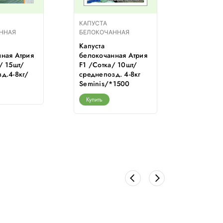
КАПУСТА
КАПУСТА
ННАЯ
БЕЛОКОЧАННАЯ
БЕЛОКОЧ
Капуста
Капуста
ная Атрия
белокочанная Атрия
белокоч
/ 15шт/
F1 /Сотка/ 10шт/
Грибовск
д.4-8кг/
среднепозд. 4-8кг
0,5г/ ра
Seminis/*1500
2,2кг /*
Купить
Купить