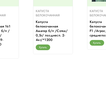
КАПУСТА
КАПУСТА
НАЯ
БЕЛОКОЧАННАЯ
БЕЛОКОЧА
Капуста
Капуста
ная №1
белокочанная
белокочан
 б/п /
Амагер б/п /Сотка/
F1 /Агрос
г/
0,5г/ позднесп. 2-
среднепоз
9-
4кг/*1200
Купить
0
Купить