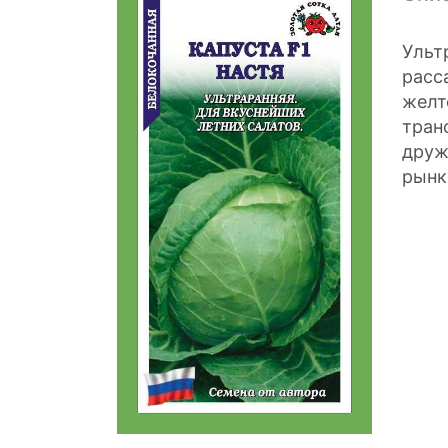
Ульт
расс
желт
тран
друж
рынк