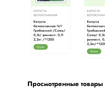
КАПУСТА
КАПУСТА
АЯ
БЕЛОКОЧАННАЯ
БЕЛОКОЧАН
Капуста
Капуста
я Атрия
белокочанная №1
белокочан
10шт/
Грибовский /Сотка/
Грибовский
 4-8кг
0,5г/ раннесп. 0,9-
Сотка/ 0,5
500
2,2кг /*1200
раннесп. 0,
2,2кг/*120
Купить
Купить
Просмотренные товары