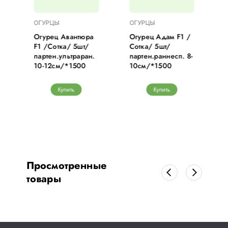
ОГУРЦЫ
ОГУРЦЫ
1
Огурец Авантюра
Огурец Адам F1 /
F1 /Сотка/ 5шт/
Сотка/ 5шт/
партен.ультраран.
партен.раннесп. 8-
10-12см/*1500
10см/*1500
Купить
Купить
Просмотренные
товары