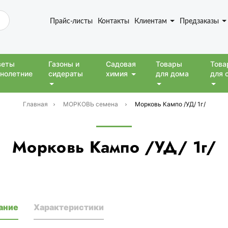
Прайс-листы
Контакты
Клиентам
Предзаказы
веты
Газоны и
Садовая
Товары
Това
нолетние
сидераты
химия
для дома
для 
Главная
МОРКОВЬ семена
Морковь Кампо /УД/ 1г/
Морковь Кампо /УД/ 1г/
ание
Характеристики