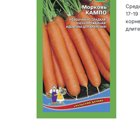
Средн
17-19
корне
длите