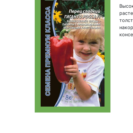
Высок
расте
толст
накор
консе