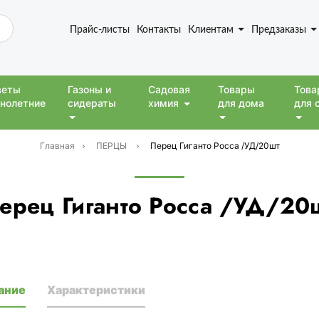
Прайс-листы
Контакты
Клиентам
Предзаказы
веты
Газоны и
Садовая
Товары
Това
нолетние
сидераты
химия
для дома
для 
Главная
ПЕРЦЫ
Перец Гиганто Росса /УД/20шт
ерец Гиганто Росса /УД/20
ание
Характеристики