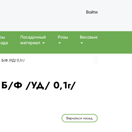
Войти
ры
Посадочный
Розы
Весовые
сада
материал
Б/Ф /УД/ 0,1г/
 Б/Ф /УД/ 0,1г/
Вернуться назад