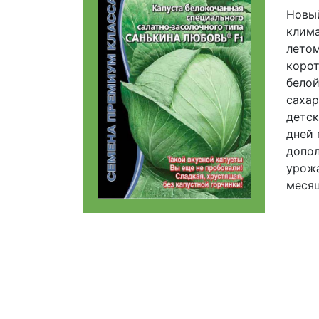
Новый
клима
летом
корот
белой
сахар
детск
дней 
допол
урожа
месяц