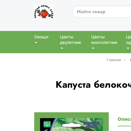
Овощи
Цветы
Цветы
Ц
двулетние
многолетние
од
Главная
Капуста белоко
Опис