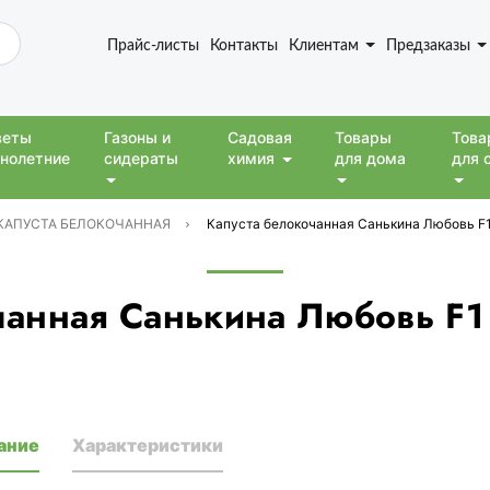
Прайс-листы
Контакты
Клиентам
Предзаказы
веты
Газоны и
Садовая
Товары
Това
нолетние
сидераты
химия
для дома
для 
КАПУСТА БЕЛОКОЧАННАЯ
Капуста белокочанная Санькина Любовь F1 
чанная Санькина Любовь F1
ание
Характеристики